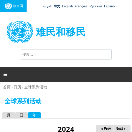
Jump to navigation
联合国
العربية
中文
English
Français
Русский
Español
难民和移民
搜
搜
索
索
表
单

首页
›
日历
›
全球系列活动
你
在
全球系列活动
这
里
月
日
年
（活动标签）
主
标
2024
« Prev
Next »
签