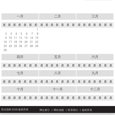
一月
二月
三月
星
星
星
星
星
星
星
星
星
星
星
星
星
星
星
星
星
星
星
星
星
1
2
3
4
5
6
7
8
9
10
11
12
13
14
15
16
17
18
19
20
21
22
23
24
25
26
27
28
29
30
四月
五月
六月
星
星
星
星
星
星
星
星
星
星
星
星
星
星
星
星
星
星
星
星
星
七月
八月
九月
星
星
星
星
星
星
星
星
星
星
星
星
星
星
星
星
星
星
星
星
星
十月
十一月
十二月
星
星
星
星
星
星
星
星
星
星
星
星
星
星
星
星
星
星
星
星
星
联合国© 2026 版权所有
网址索引
网站地图
联系我们
版权所有