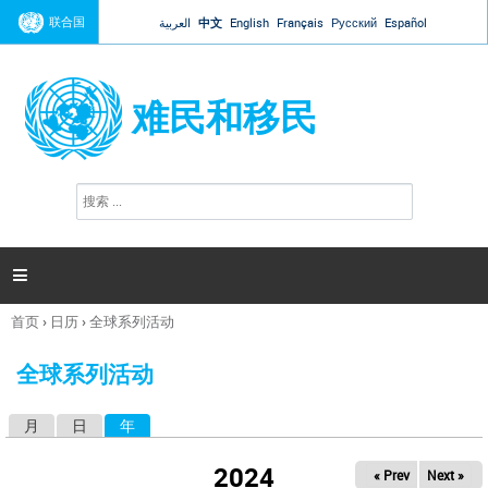
Jump to navigation
联合国
العربية
中文
English
Français
Русский
Español
难民和移民
搜
搜
索
索
表
单

首页
›
日历
›
全球系列活动
你
在
全球系列活动
这
里
月
日
年
（活动标签）
主
标
2024
« Prev
Next »
签