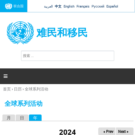
Jump to navigation
联合国
العربية
中文
English
Français
Русский
Español
难民和移民
搜
搜
索
索
表
单

首页
›
日历
›
全球系列活动
你
在
全球系列活动
这
里
月
日
年
（活动标签）
主
标
2024
« Prev
Next »
签