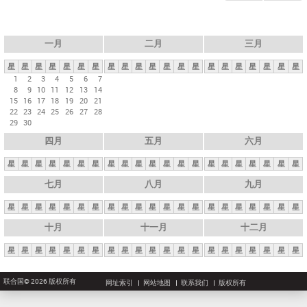
一月
二月
三月
星
星
星
星
星
星
星
星
星
星
星
星
星
星
星
星
星
星
星
星
星
1
2
3
4
5
6
7
8
9
10
11
12
13
14
15
16
17
18
19
20
21
22
23
24
25
26
27
28
29
30
四月
五月
六月
星
星
星
星
星
星
星
星
星
星
星
星
星
星
星
星
星
星
星
星
星
七月
八月
九月
星
星
星
星
星
星
星
星
星
星
星
星
星
星
星
星
星
星
星
星
星
十月
十一月
十二月
星
星
星
星
星
星
星
星
星
星
星
星
星
星
星
星
星
星
星
星
星
联合国© 2026 版权所有
网址索引
网站地图
联系我们
版权所有