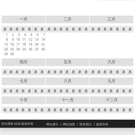
一月
二月
三月
星
星
星
星
星
星
星
星
星
星
星
星
星
星
星
星
星
星
星
星
星
1
2
3
4
5
6
7
8
9
10
11
12
13
14
15
16
17
18
19
20
21
22
23
24
25
26
27
28
29
30
四月
五月
六月
星
星
星
星
星
星
星
星
星
星
星
星
星
星
星
星
星
星
星
星
星
七月
八月
九月
星
星
星
星
星
星
星
星
星
星
星
星
星
星
星
星
星
星
星
星
星
十月
十一月
十二月
星
星
星
星
星
星
星
星
星
星
星
星
星
星
星
星
星
星
星
星
星
联合国© 2026 版权所有
网址索引
网站地图
联系我们
版权所有