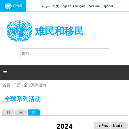
Jump to navigation
联合国
العربية
中文
English
Français
Русский
Español
难民和移民
搜
搜
索
索
表
单

首页
›
日历
›
全球系列活动
你
在
全球系列活动
这
里
月
日
年
（活动标签）
主
标
2024
« Prev
Next »
签