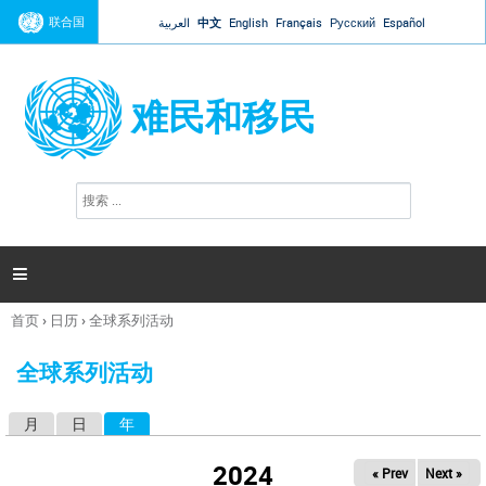
Jump to navigation
联合国
العربية
中文
English
Français
Русский
Español
难民和移民
搜
搜
索
索
表
单

首页
›
日历
›
全球系列活动
你
在
全球系列活动
这
里
月
日
年
（活动标签）
主
标
2024
« Prev
Next »
签