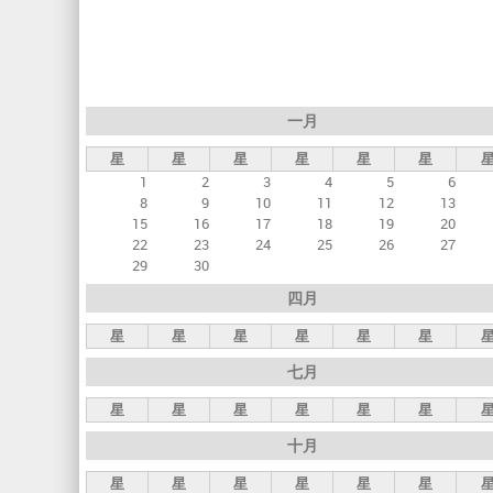
标
签
一月
星
星
星
星
星
星
1
2
3
4
5
6
8
9
10
11
12
13
15
16
17
18
19
20
22
23
24
25
26
27
29
30
四月
星
星
星
星
星
星
七月
星
星
星
星
星
星
十月
星
星
星
星
星
星