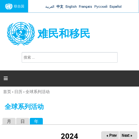
Jump to navigation
联合国
العربية
中文
English
Français
Русский
Español
难民和移民
搜
搜
索
索
表
单

首页
›
日历
›
全球系列活动
你
在
全球系列活动
这
里
月
日
年
（活动标签）
主
标
2024
« Prev
Next »
签