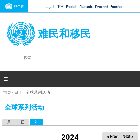
Jump to navigation
联合国
العربية
中文
English
Français
Русский
Español
难民和移民
搜
搜
索
索
表
单

首页
›
日历
›
全球系列活动
你
在
全球系列活动
这
里
月
日
年
（活动标签）
主
标
2024
« Prev
Next »
签