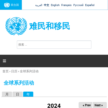
Jump to navigation
联合国
العربية
中文
English
Français
Русский
Español
难民和移民
搜
搜
索
索
表
单

首页
›
日历
›
全球系列活动
你
在
全球系列活动
这
里
月
日
年
（活动标签）
主
标
2024
« Prev
Next »
签