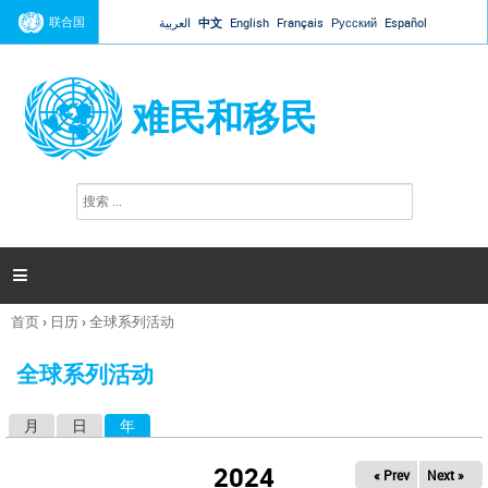
Jump to navigation
联合国
العربية
中文
English
Français
Русский
Español
难民和移民
搜
搜
索
索
表
单

首页
›
日历
›
全球系列活动
你
在
全球系列活动
这
里
月
日
年
（活动标签）
主
标
2024
« Prev
Next »
签