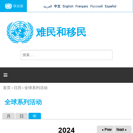
Jump to navigation
联合国
العربية
中文
English
Français
Русский
Español
难民和移民
搜
搜
索
索
表
单

首页
›
日历
›
全球系列活动
你
在
全球系列活动
这
里
月
日
年
（活动标签）
主
标
2024
« Prev
Next »
签