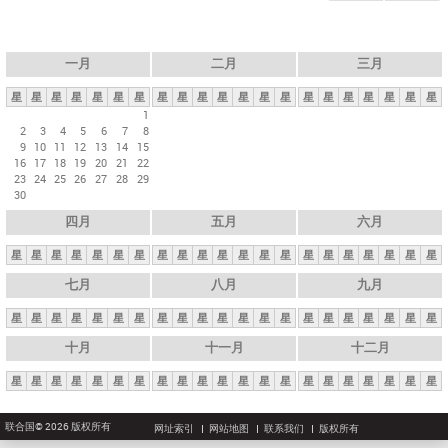
一月
二月
三月
星
星
星
星
星
星
星
星
星
星
星
星
星
星
星
星
星
星
星
星
星
1
2
3
4
5
6
7
8
9
10
11
12
13
14
15
16
17
18
19
20
21
22
23
24
25
26
27
28
29
30
四月
五月
六月
星
星
星
星
星
星
星
星
星
星
星
星
星
星
星
星
星
星
星
星
星
七月
八月
九月
星
星
星
星
星
星
星
星
星
星
星
星
星
星
星
星
星
星
星
星
星
十月
十一月
十二月
星
星
星
星
星
星
星
星
星
星
星
星
星
星
星
星
星
星
星
星
星
联合国© 2026 版权所有
网址索引
网站地图
联系我们
版权所有