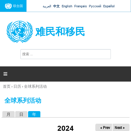
Jump to navigation
联合国
العربية
中文
English
Français
Русский
Español
难民和移民
搜
搜
索
索
表
单

首页
›
日历
›
全球系列活动
你
在
全球系列活动
这
里
月
日
年
（活动标签）
主
标
2024
« Prev
Next »
签