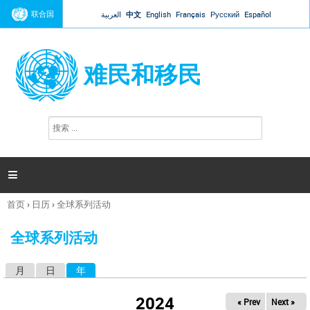
Jump to navigation
联合国
العربية
中文
English
Français
Русский
Español
难民和移民
搜
搜
索
索
表
单

首页
›
日历
›
全球系列活动
你
在
全球系列活动
这
里
月
日
年
（活动标签）
主
标
2024
« Prev
Next »
签