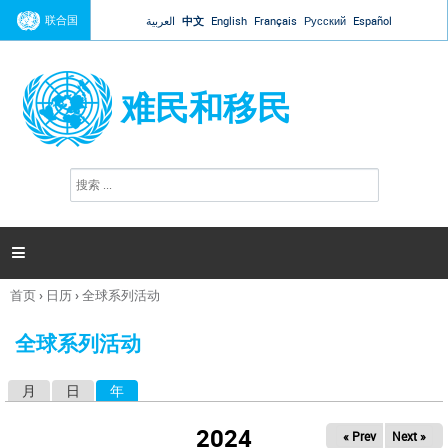
Jump to navigation
联合国
العربية
中文
English
Français
Русский
Español
难民和移民
搜
搜
索
索
表
单

首页
›
日历
›
全球系列活动
你
在
全球系列活动
这
里
月
日
年
（活动标签）
主
标
2024
« Prev
Next »
签