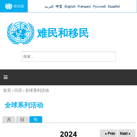
Jump to navigation
联合国
العربية
中文
English
Français
Русский
Español
难民和移民
搜
搜
索
索
表
单

首页
›
日历
›
全球系列活动
你
在
全球系列活动
这
里
月
日
年
（活动标签）
主
标
2024
« Prev
Next »
签