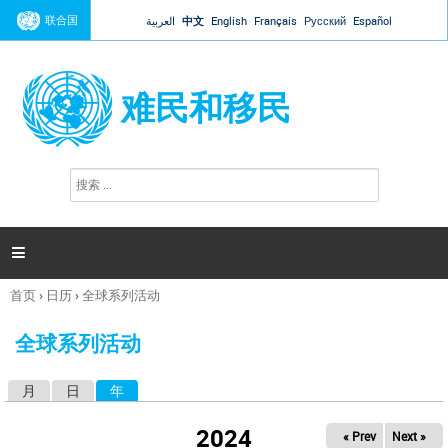
Jump to navigation
联合国
العربية
中文
English
Français
Русский
Español
难民和移民
搜
搜
索
索
表
单

首页
›
日历
›
全球系列活动
你
在
全球系列活动
这
里
月
日
年
（活动标签）
主
标
2024
« Prev
Next »
签