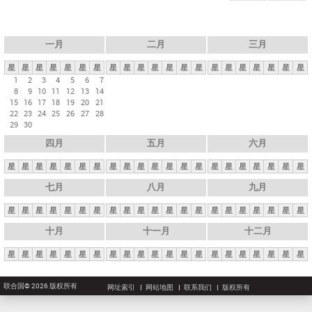
一月
二月
三月
星
星
星
星
星
星
星
星
星
星
星
星
星
星
星
星
星
星
星
星
星
1
2
3
4
5
6
7
8
9
10
11
12
13
14
15
16
17
18
19
20
21
22
23
24
25
26
27
28
29
30
四月
五月
六月
星
星
星
星
星
星
星
星
星
星
星
星
星
星
星
星
星
星
星
星
星
七月
八月
九月
星
星
星
星
星
星
星
星
星
星
星
星
星
星
星
星
星
星
星
星
星
十月
十一月
十二月
星
星
星
星
星
星
星
星
星
星
星
星
星
星
星
星
星
星
星
星
星
联合国© 2026 版权所有
网址索引
网站地图
联系我们
版权所有