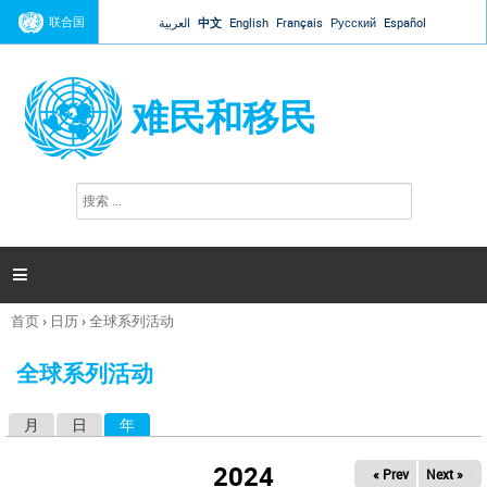
Jump to navigation
联合国
العربية
中文
English
Français
Русский
Español
难民和移民
搜
搜
索
索
表
单

首页
›
日历
›
全球系列活动
你
在
全球系列活动
这
里
月
日
年
（活动标签）
主
标
2024
« Prev
Next »
签