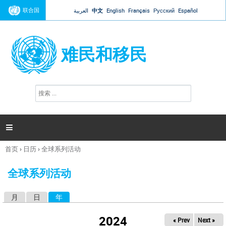
Jump to navigation
联合国
العربية
中文
English
Français
Русский
Español
难民和移民
搜
搜
索
索
表
单

首页
›
日历
›
全球系列活动
你
在
全球系列活动
这
里
月
日
年
（活动标签）
主
标
2024
« Prev
Next »
签