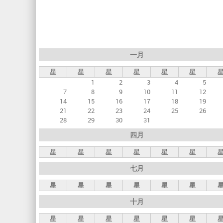
标
签
一月
星
星
星
星
星
星
1
2
3
4
5
7
8
9
10
11
12
14
15
16
17
18
19
21
22
23
24
25
26
28
29
30
31
四月
星
星
星
星
星
星
七月
星
星
星
星
星
星
十月
星
星
星
星
星
星