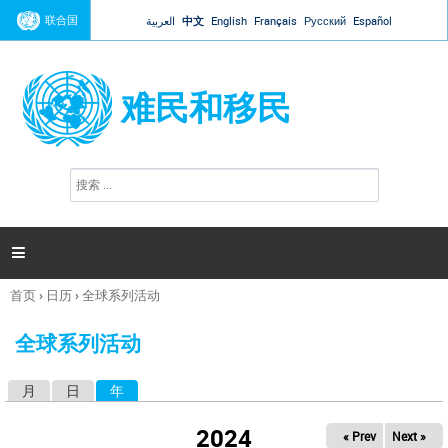
Jump to navigation
联合国
العربية
中文
English
Français
Русский
Español
难民和移民
搜
搜
索
索
表
单

首页
›
日历
›
全球系列活动
你
在
全球系列活动
这
里
月
日
年
（活动标签）
主
标
2024
« Prev
Next »
签