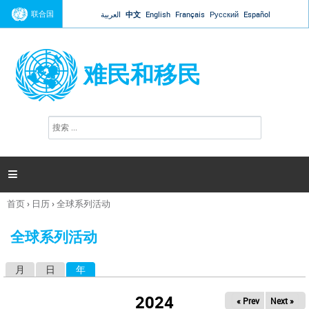
Jump to navigation
联合国
العربية
中文
English
Français
Русский
Español
难民和移民
搜
搜
索
索
表
单

首页
›
日历
›
全球系列活动
你
在
全球系列活动
这
里
月
日
年
（活动标签）
主
标
2024
« Prev
Next »
签