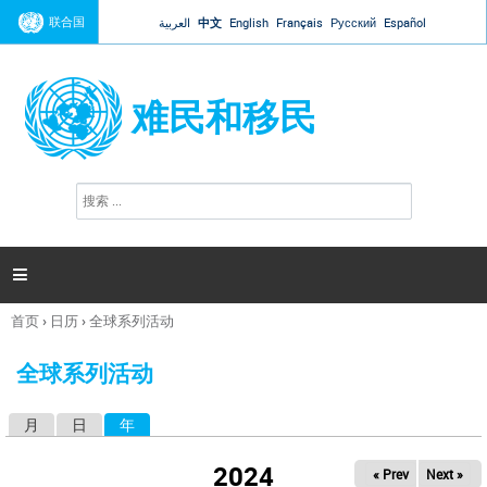
Jump to navigation
联合国
العربية
中文
English
Français
Русский
Español
难民和移民
搜
搜
索
索
表
单

首页
›
日历
›
全球系列活动
你
在
全球系列活动
这
里
月
日
年
（活动标签）
主
标
2024
« Prev
Next »
签