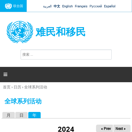
Jump to navigation
联合国
العربية
中文
English
Français
Русский
Español
难民和移民
搜
搜
索
索
表
单

首页
›
日历
›
全球系列活动
你
在
全球系列活动
这
里
月
日
年
（活动标签）
主
标
2024
« Prev
Next »
签