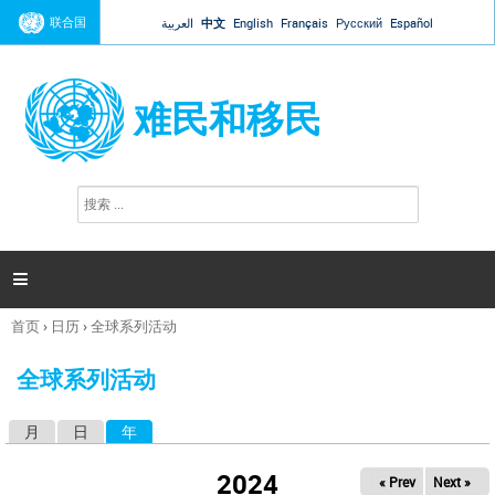
Jump to navigation
联合国
العربية
中文
English
Français
Русский
Español
难民和移民
搜
搜
索
索
表
单

首页
›
日历
›
全球系列活动
你
在
全球系列活动
这
里
月
日
年
（活动标签）
主
标
2024
« Prev
Next »
签