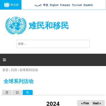
Jump to navigation
联合国
العربية
中文
English
Français
Русский
Español
难民和移民
搜
搜
索
索
表
单

首页
›
日历
›
全球系列活动
你
在
全球系列活动
这
里
月
日
年
（活动标签）
主
标
2024
« Prev
Next »
签