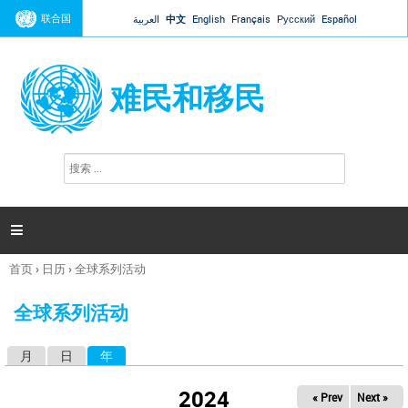
Jump to navigation
联合国
العربية
中文
English
Français
Русский
Español
难民和移民
搜
搜
索
索
表
单

首页
›
日历
›
全球系列活动
你
在
全球系列活动
这
里
月
日
年
（活动标签）
主
标
2024
« Prev
Next »
签