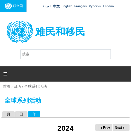
Jump to navigation
联合国
العربية
中文
English
Français
Русский
Español
难民和移民
搜
搜
索
索
表
单

首页
›
日历
›
全球系列活动
你
在
全球系列活动
这
里
月
日
年
（活动标签）
主
标
2024
« Prev
Next »
签