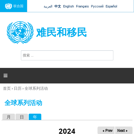
Jump to navigation
联合国
العربية
中文
English
Français
Русский
Español
难民和移民
搜
搜
索
索
表
单

首页
›
日历
›
全球系列活动
你
在
全球系列活动
这
里
月
日
年
（活动标签）
主
标
2024
« Prev
Next »
签