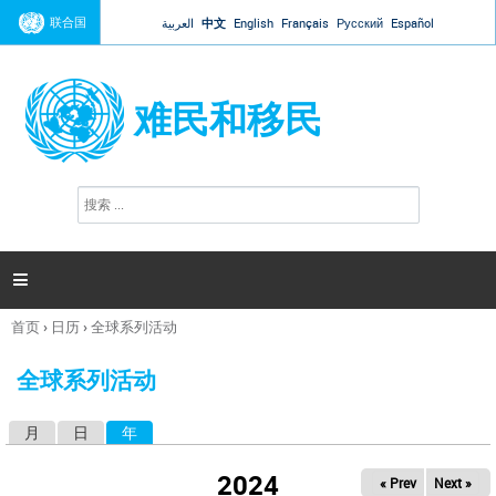
Jump to navigation
联合国
العربية
中文
English
Français
Русский
Español
难民和移民
搜
搜
索
索
表
单

首页
›
日历
›
全球系列活动
你
在
全球系列活动
这
里
月
日
年
（活动标签）
主
标
2024
« Prev
Next »
签