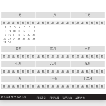
一月
二月
三月
星
星
星
星
星
星
星
星
星
星
星
星
星
星
星
星
星
星
星
星
星
1
2
3
4
5
6
7
8
9
10
11
12
13
14
15
16
17
18
19
20
21
22
23
24
25
26
27
28
29
30
四月
五月
六月
星
星
星
星
星
星
星
星
星
星
星
星
星
星
星
星
星
星
星
星
星
七月
八月
九月
星
星
星
星
星
星
星
星
星
星
星
星
星
星
星
星
星
星
星
星
星
十月
十一月
十二月
星
星
星
星
星
星
星
星
星
星
星
星
星
星
星
星
星
星
星
星
星
联合国© 2026 版权所有
网址索引
网站地图
联系我们
版权所有