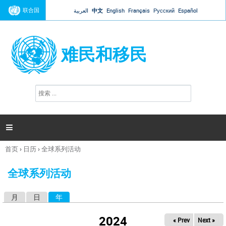
Jump to navigation
联合国
العربية
中文
English
Français
Русский
Español
难民和移民
搜
搜
索
索
表
单

首页
›
日历
›
全球系列活动
你
在
全球系列活动
这
里
月
日
年
（活动标签）
主
标
2024
« Prev
Next »
签