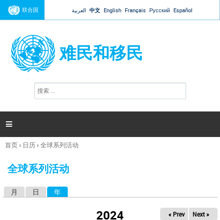
Jump to navigation
联合国
العربية
中文
English
Français
Русский
Español
难民和移民
搜
搜
索
索
表
单

首页
›
日历
›
全球系列活动
你
在
全球系列活动
这
里
月
日
年
（活动标签）
主
标
2024
« Prev
Next »
签