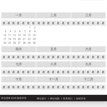
一月
二月
三月
星
星
星
星
星
星
星
星
星
星
星
星
星
星
星
星
星
星
星
星
星
1
2
3
4
5
6
7
8
9
10
11
12
13
14
15
16
17
18
19
20
21
22
23
24
25
26
27
28
29
30
四月
五月
六月
星
星
星
星
星
星
星
星
星
星
星
星
星
星
星
星
星
星
星
星
星
七月
八月
九月
星
星
星
星
星
星
星
星
星
星
星
星
星
星
星
星
星
星
星
星
星
十月
十一月
十二月
星
星
星
星
星
星
星
星
星
星
星
星
星
星
星
星
星
星
星
星
星
联合国© 2026 版权所有
网址索引
网站地图
联系我们
版权所有