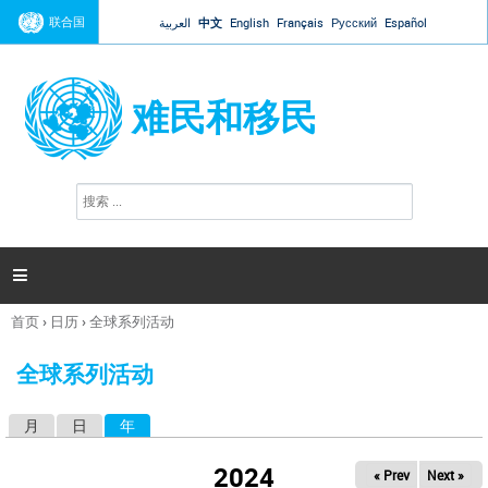
Jump to navigation
联合国
العربية
中文
English
Français
Русский
Español
难民和移民
搜
搜
索
索
表
单

首页
›
日历
›
全球系列活动
你
在
全球系列活动
这
里
月
日
年
（活动标签）
主
标
2024
« Prev
Next »
签