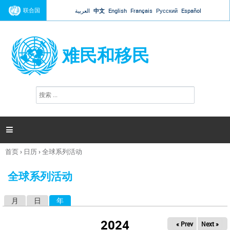
Jump to navigation
联合国
العربية
中文
English
Français
Русский
Español
难民和移民
搜
搜
索
索
表
单

首页
›
日历
›
全球系列活动
你
在
全球系列活动
这
里
月
日
年
（活动标签）
主
标
2024
« Prev
Next »
签