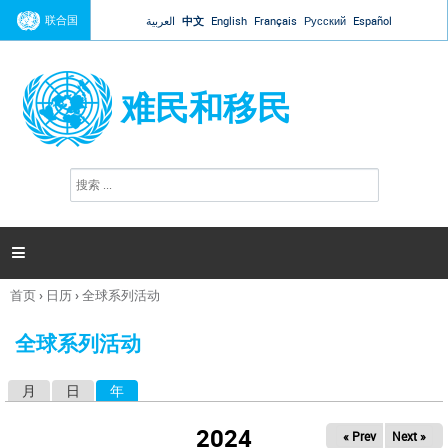
Jump to navigation
联合国
العربية
中文
English
Français
Русский
Español
难民和移民
搜
搜
索
索
表
单

首页
›
日历
›
全球系列活动
你
在
全球系列活动
这
里
月
日
年
（活动标签）
主
标
2024
« Prev
Next »
签