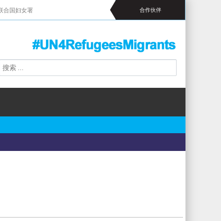
联合国妇女署
合作伙伴
搜
搜
索
索
表
单