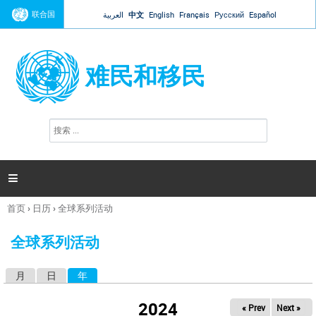
Jump to navigation
联合国
العربية
中文
English
Français
Русский
Español
难民和移民
搜
搜
索
索
表
单

首页
›
日历
›
全球系列活动
你
在
全球系列活动
这
里
月
日
年
（活动标签）
主
标
2024
« Prev
Next »
签