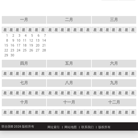
一月
二月
三月
星
星
星
星
星
星
星
星
星
星
星
星
星
星
星
星
星
星
星
星
星
1
2
3
4
5
6
7
8
9
10
11
12
13
14
15
16
17
18
19
20
21
22
23
24
25
26
27
28
29
30
四月
五月
六月
星
星
星
星
星
星
星
星
星
星
星
星
星
星
星
星
星
星
星
星
星
七月
八月
九月
星
星
星
星
星
星
星
星
星
星
星
星
星
星
星
星
星
星
星
星
星
十月
十一月
十二月
星
星
星
星
星
星
星
星
星
星
星
星
星
星
星
星
星
星
星
星
星
联合国© 2026 版权所有
网址索引
网站地图
联系我们
版权所有