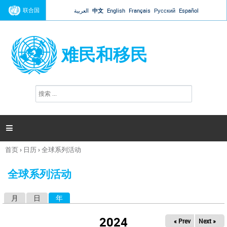
Jump to navigation
联合国
العربية
中文
English
Français
Русский
Español
难民和移民
搜
搜
索
索
表
单

首页
›
日历
›
全球系列活动
你
在
全球系列活动
这
里
月
日
年
（活动标签）
主
标
2024
« Prev
Next »
签