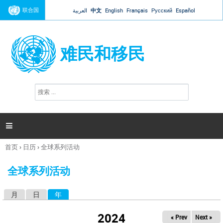
Jump to navigation
联合国
العربية
中文
English
Français
Русский
Español
难民和移民
搜
搜
索
索
表
单

首页
›
日历
›
全球系列活动
你
在
全球系列活动
这
里
月
日
年
（活动标签）
主
标
2024
« Prev
Next »
签