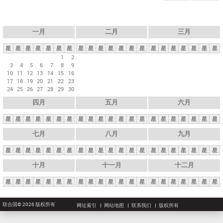
一月
二月
三月
星
星
星
星
星
星
星
星
星
星
星
星
星
星
星
星
星
星
星
星
星
1
2
3
4
5
6
7
8
9
10
11
12
13
14
15
16
17
18
19
20
21
22
23
24
25
26
27
28
29
30
四月
五月
六月
星
星
星
星
星
星
星
星
星
星
星
星
星
星
星
星
星
星
星
星
星
七月
八月
九月
星
星
星
星
星
星
星
星
星
星
星
星
星
星
星
星
星
星
星
星
星
十月
十一月
十二月
星
星
星
星
星
星
星
星
星
星
星
星
星
星
星
星
星
星
星
星
星
联合国© 2026 版权所有
网址索引
网站地图
联系我们
版权所有