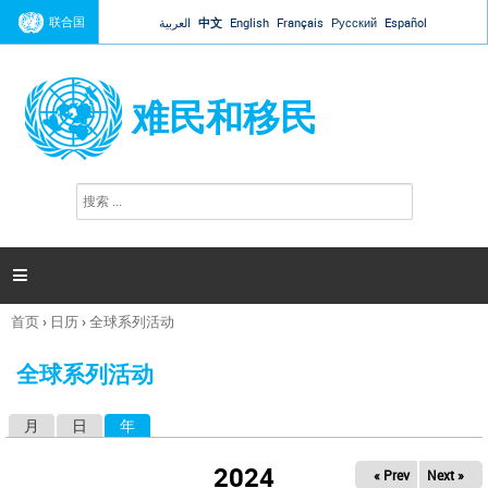
Jump to navigation
联合国
العربية
中文
English
Français
Русский
Español
难民和移民
搜
搜
索
索
表
单

首页
›
日历
›
全球系列活动
你
在
全球系列活动
这
里
月
日
年
（活动标签）
主
标
2024
« Prev
Next »
签