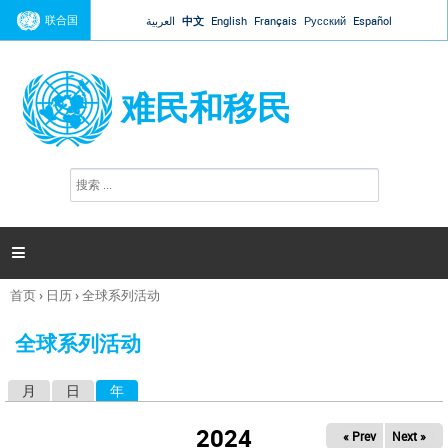
Jump to navigation
联合国
العربية
中文
English
Français
Русский
Español
难民和移民
搜
搜
索
索
表
单

首页
›
日历
›
全球系列活动
你
在
全球系列活动
这
里
月
日
年
（活动标签）
主
标
2024
« Prev
Next »
签