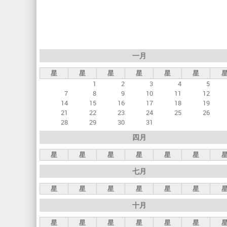
标
签
一月
星
星
星
星
星
星
1
2
3
4
5
7
8
9
10
11
12
14
15
16
17
18
19
21
22
23
24
25
26
28
29
30
31
四月
星
星
星
星
星
星
七月
星
星
星
星
星
星
十月
星
星
星
星
星
星