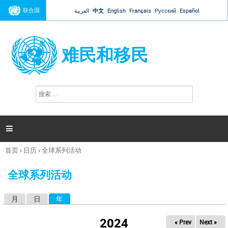
Jump to navigation
联合国
العربية
中文
English
Français
Русский
Español
难民和移民
搜
搜
索
索
表
单

首页
›
日历
›
全球系列活动
你
在
全球系列活动
这
里
月
日
年
（活动标签）
主
标
2024
« Prev
Next »
签