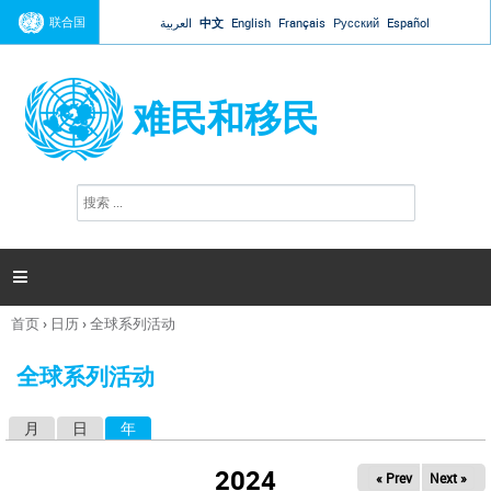
Jump to navigation
联合国
العربية
中文
English
Français
Русский
Español
难民和移民
搜
搜
索
索
表
单

首页
›
日历
›
全球系列活动
你
在
全球系列活动
这
里
月
日
年
（活动标签）
主
标
2024
« Prev
Next »
签