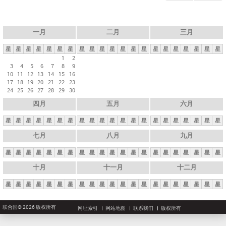
一月
二月
三月
星
星
星
星
星
星
星
星
星
星
星
星
星
星
星
星
星
星
星
星
星
1
2
3
4
5
6
7
8
9
10
11
12
13
14
15
16
17
18
19
20
21
22
23
24
25
26
27
28
29
30
四月
五月
六月
星
星
星
星
星
星
星
星
星
星
星
星
星
星
星
星
星
星
星
星
星
七月
八月
九月
星
星
星
星
星
星
星
星
星
星
星
星
星
星
星
星
星
星
星
星
星
十月
十一月
十二月
星
星
星
星
星
星
星
星
星
星
星
星
星
星
星
星
星
星
星
星
星
联合国© 2026 版权所有
网址索引
网站地图
联系我们
版权所有