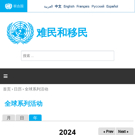
Jump to navigation
联合国
العربية
中文
English
Français
Русский
Español
难民和移民
搜
搜
索
索
表
单

首页
›
日历
›
全球系列活动
你
在
全球系列活动
这
里
月
日
年
（活动标签）
主
标
2024
« Prev
Next »
签