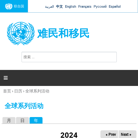
Jump to navigation
联合国
العربية
中文
English
Français
Русский
Español
难民和移民
搜
搜
索
索
表
单

首页
›
日历
›
全球系列活动
你
在
全球系列活动
这
里
月
日
年
（活动标签）
主
标
2024
« Prev
Next »
签