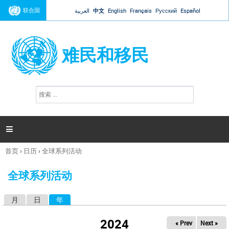
Jump to navigation
联合国
العربية
中文
English
Français
Русский
Español
难民和移民
搜
搜
索
索
表
单

首页
›
日历
›
全球系列活动
你
在
全球系列活动
这
里
月
日
年
（活动标签）
主
标
2024
« Prev
Next »
签