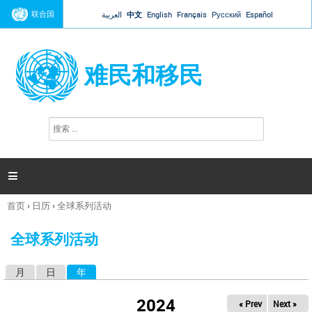
Jump to navigation
联合国
العربية
中文
English
Français
Русский
Español
难民和移民
搜
搜
索
索
表
单

首页
›
日历
›
全球系列活动
你
在
全球系列活动
这
里
月
日
年
（活动标签）
主
标
2024
« Prev
Next »
签