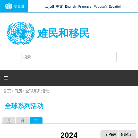
Jump to navigation
联合国
العربية
中文
English
Français
Русский
Español
难民和移民
搜
搜
索
索
表
单

首页
›
日历
›
全球系列活动
你
在
全球系列活动
这
里
月
日
年
（活动标签）
主
标
2024
« Prev
Next »
签