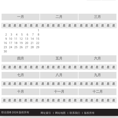
一月
二月
三月
星
星
星
星
星
星
星
星
星
星
星
星
星
星
星
星
星
星
星
星
星
1
2
3
4
5
6
7
8
9
10
11
12
13
14
15
16
17
18
19
20
21
22
23
24
25
26
27
28
29
30
四月
五月
六月
星
星
星
星
星
星
星
星
星
星
星
星
星
星
星
星
星
星
星
星
星
七月
八月
九月
星
星
星
星
星
星
星
星
星
星
星
星
星
星
星
星
星
星
星
星
星
十月
十一月
十二月
星
星
星
星
星
星
星
星
星
星
星
星
星
星
星
星
星
星
星
星
星
联合国© 2026 版权所有
网址索引
网站地图
联系我们
版权所有