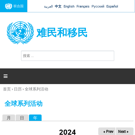
Jump to navigation
联合国
العربية
中文
English
Français
Русский
Español
难民和移民
搜
搜
索
索
表
单

首页
›
日历
›
全球系列活动
你
在
全球系列活动
这
里
月
日
年
（活动标签）
主
标
2024
« Prev
Next »
签