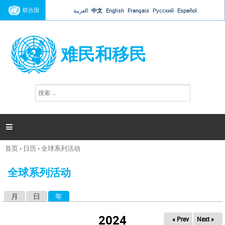
Jump to navigation
联合国
العربية
中文
English
Français
Русский
Español
难民和移民
搜
搜
索
索
表
单

首页
›
日历
›
全球系列活动
你
在
全球系列活动
这
里
月
日
年
（活动标签）
主
标
2024
« Prev
Next »
签